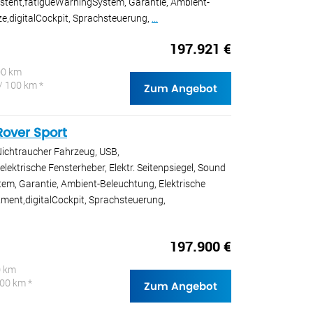
sistent,fatigueWarningSystem, Garantie, Ambient-
ze,digitalCockpit, Sprachsteuerung,
...
197.921 €
00 km
/ 100 km *
Zum Angebot
over Sport
Nichtraucher Fahrzeug, USB,
ektrische Fensterheber, Elektr. Seitenpsiegel, Sound
em, Garantie, Ambient-Beleuchtung, Elektrische
tment,digitalCockpit, Sprachsteuerung,
197.900 €
0 km
100 km *
Zum Angebot