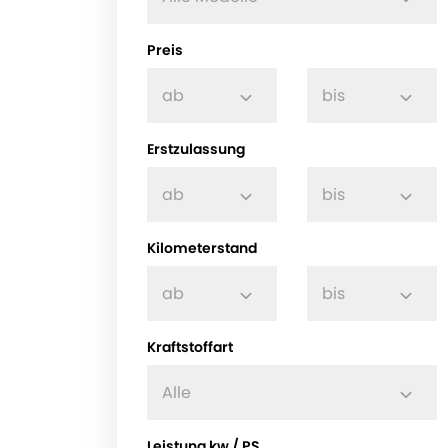
Preis
ab
bis
Erstzulassung
ab
bis
Kilometerstand
ab
bis
Kraftstoffart
Alle
Leistung kw / PS