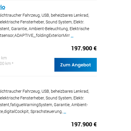
io
Nichtraucher Fahrzeug, USB, beheizbares Lenkrad,
lektrische Fensterheber, Sound System, Elektr.
istent, Garantie, Ambient-Beleuchtung, Elektrische
htsensor,ADAPTIVE_,foldingExteriorMirr
...
197.900 €
0 km
100 km *
Zum Angebot
Nichtraucher Fahrzeug, USB, beheizbares Lenkrad,
lektrische Fensterheber, Sound System, Elektr.
sistent,fatigueWarningSystem, Garantie, Ambient-
ze,digitalCockpit, Sprachsteuerung,
...
197.900 €