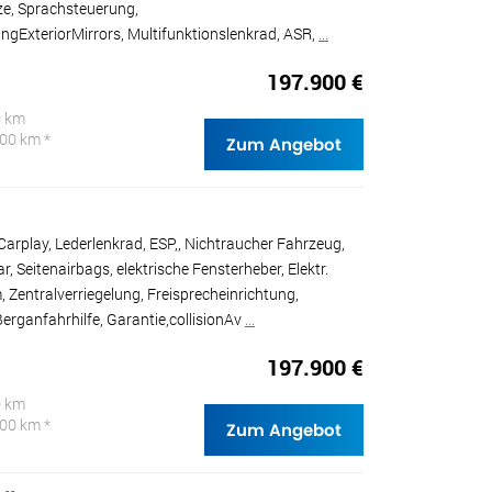
tze, Sprachsteuerung,
ngExteriorMirrors, Multifunktionslenkrad, ASR,
...
197.900 €
0 km
100 km *
Zum Angebot
arplay, Lederlenkrad, ESP,, Nichtraucher Fahrzeug,
, Seitenairbags, elektrische Fensterheber, Elektr.
 Zentralverriegelung, Freisprecheinrichtung,
erganfahrhilfe, Garantie,collisionAv
...
197.900 €
0 km
100 km *
Zum Angebot