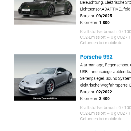
Beleuchtung, Elektrische Si
Lichtsensor,ADAPTIVE_,foldi
Baujahr:
09/2025
Kilometer:
1.800
Kraftstoffverbrauch: 0 / 10
CO2-Emission: ~ 0 g CO2 / 
Gefunden bei mobile.de
Porsche 992
Alarmanlage, Regensensor, C
USB, Innenspiegel abblendbar
Seitenpsiegel, Sound System,
elektrische Wegfahrsperre, B
Baujahr:
02/2022
Kilometer:
3.400
Kraftstoffverbrauch: 0 / 10
CO2-Emission: ~ 0 g CO2 / 
Gefunden bei mobile.de