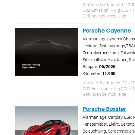
Kraftstoffverbrauch: 0 / 10
CO2-Emission: ~ 0 g CO2 / 
Gefunden bei mobile.de
Porsche Cayenne
Alarmanlage,dynamicChassis
Lenkrad, Seitenairbags,T
Zentralverriegelung, Totwink
Sitze,collisionAvoidance, S
Baujahr:
06/2026
Kilometer:
11.900
Kraftstoffverbrauch: 21 / 1
CO2-Emission: ~ 0 g CO2 / 
Gefunden bei mobile.de
Porsche Boxster
Alarmanlage, Carplay, ESP, 
Fensterheber, Elektr. Seiten
Beleuchtung, Sprachsteueru