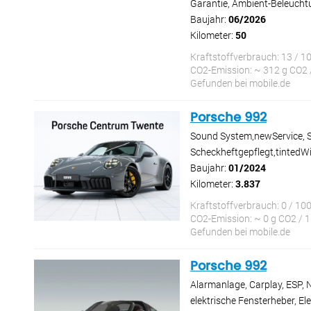
Garantie, Ambient-Beleuchtun
Baujahr:
06/2026
Kilometer:
50
Kraftstoffverbrauch: 13 / 1
CO2-Emission: ~ 312 g CO2 
Gefunden bei mobile.de
Porsche 992
Sound System,newService, S
Scheckheftgepflegt,tinted
Baujahr:
01/2024
Kilometer:
3.837
Kraftstoffverbrauch: 0 / 10
CO2-Emission: ~ 0 g CO2 / 
Gefunden bei mobile.de
Porsche 992
Alarmanlage, Carplay, ESP, 
elektrische Fensterheber, El