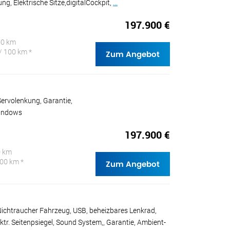
g, Elektrische Sitze,digitalCockpit,
...
197.900 €
00 km
/ 100 km *
Zum Angebot
ervolenkung, Garantie,
Windows
197.900 €
0 km
100 km *
Zum Angebot
Nichtraucher Fahrzeug, USB, beheizbares Lenkrad,
ektr. Seitenpsiegel, Sound System,, Garantie, Ambient-