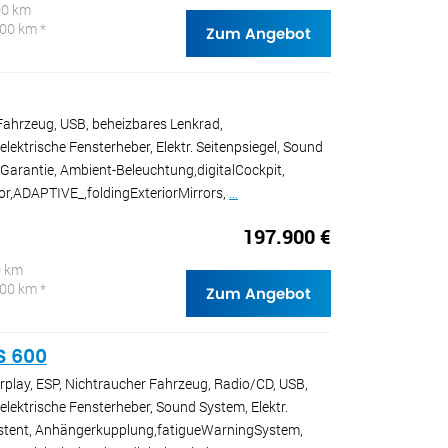
00 km
100 km *
Zum Angebot
Fahrzeug, USB, beheizbares Lenkrad,
ektrische Fensterheber, Elektr. Seitenpsiegel, Sound
 Garantie, Ambient-Beleuchtung,digitalCockpit,
or,ADAPTIVE_,foldingExteriorMirrors,
...
197.900 €
0 km
100 km *
Zum Angebot
S 600
rplay, ESP, Nichtraucher Fahrzeug, Radio/CD, USB,
lektrische Fensterheber, Sound System, Elektr.
sistent, Anhängerkupplung,fatigueWarningSystem,