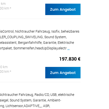
0 km
100 km *
Zum Angebot
Control, Nichtraucher Fahrzeug, Isofix, beheizbares
RAILER_COUPLING_SWIVELING, Sound System,
elassistent, Berganfahrhilfe, Garantie, Elektrische
portpaket, Sommerreifen,headUpDisplay,electr
...
197.830 €
00 km
100 km *
Zum Angebot
Nichtraucher Fahrzeug, Radio/CD, USB, elektrische
psiegel, Sound System, Garantie, Ambient-
ng, Lichtsensor,ADAPTIVE_,, ASR,