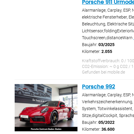
Porsche 911 Urmode
Alarmanlage, Carplay, ESP, 
elektrische Fensterheber, El
Beleuchtung, Elektrische Si
Lichtsensor,foldingExteriorM
Touchscreen,distanceWarn
Baujahr:
03/2025
Kilometer:
2.055
Kraftstoffverbrauch: 0 / 10
CO2-Emission: ~ 0 g CO2 / 
Gefunden bei mobile.de
Porsche 992
Alarmanlage, Carplay, ESP, 
Verkehrszeichenerkennung, el
System, Totwinkelassistent,
Sitze,digitalCockpit, Sprac
Baujahr:
05/2022
Kilometer:
36.600