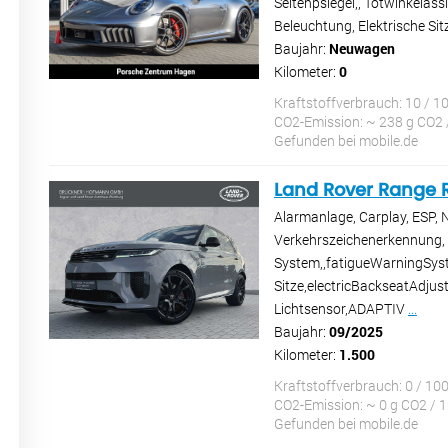
Seitenpsiegel,, Totwinkelas
Beleuchtung, Elektrische Sit
Baujahr:
Neuwagen
Kilometer:
0
Kraftstoffverbrauch: 10 / 1
CO2-Emission: ~ 238 g CO2 
Gefunden bei mobile.de
Land Rover Range R
Alarmanlage, Carplay, ESP, 
Verkehrszeichenerkennung, el
System,,fatigueWarningSyst
Sitze,electricBackseatAdjus
Lichtsensor,ADAPTIV
...
Baujahr:
09/2025
Kilometer:
1.500
Kraftstoffverbrauch: 0 / 10
CO2-Emission: ~ 0 g CO2 / 
Gefunden bei mobile.de