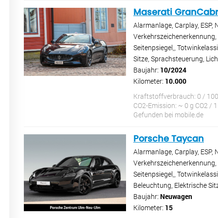
Maserati GranCabr
Alarmanlage, Carplay, ESP, 
Verkehrszeichenerkennung, e
Seitenpsiegel,, Totwinkelass
Sitze, Sprachsteuerung, Lic
Baujahr:
10/2024
Kilometer:
10.000
Kraftstoffverbrauch: 0 / 10
CO2-Emission: ~ 0 g CO2 / 
Gefunden bei mobile.de
Porsche Taycan
Alarmanlage, Carplay, ESP, 
Verkehrszeichenerkennung, e
Seitenpsiegel,, Totwinkelas
Beleuchtung, Elektrische Sit
Baujahr:
Neuwagen
Kilometer:
15