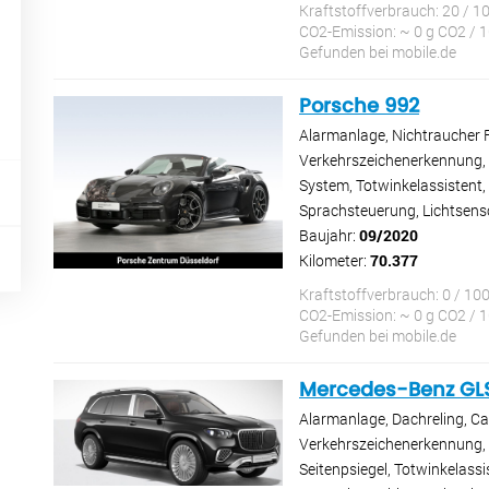
Kraftstoffverbrauch: 20 / 1
CO2-Emission: ~ 0 g CO2 / 
Gefunden bei mobile.de
Porsche 992
Alarmanlage, Nichtraucher 
Verkehrszeichenerkennung, el
System, Totwinkelassistent,
Sprachsteuerung, Lichtsens
Baujahr:
09/2020
Kilometer:
70.377
Kraftstoffverbrauch: 0 / 10
CO2-Emission: ~ 0 g CO2 / 
Gefunden bei mobile.de
Mercedes-Benz GL
Alarmanlage, Dachreling, Ca
Verkehrszeichenerkennung, e
Seitenpsiegel, Totwinkelas