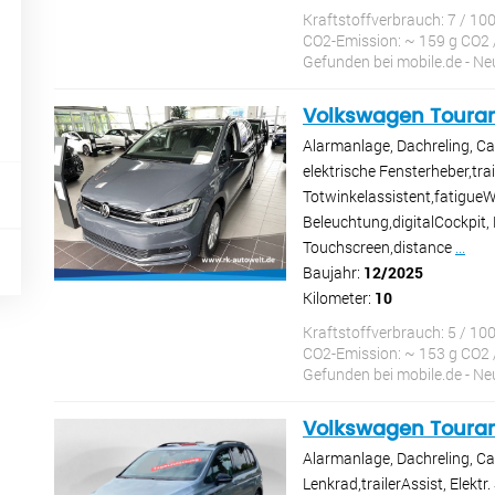
Kraftstoffverbrauch: 7 / 10
CO2-Emission: ~ 159 g CO2 
Gefunden bei mobile.de - 
Volkswagen Toura
Alarmanlage, Dachreling, Ca
elektrische Fensterheber,trail
Totwinkelassistent,fatigue
Beleuchtung,digitalCockpit,
Touchscreen,distance
...
Baujahr:
12/2025
Kilometer:
10
Kraftstoffverbrauch: 5 / 10
CO2-Emission: ~ 153 g CO2 
Gefunden bei mobile.de - 
Volkswagen Toura
Alarmanlage, Dachreling, Ca
Lenkrad,trailerAssist, Elektr