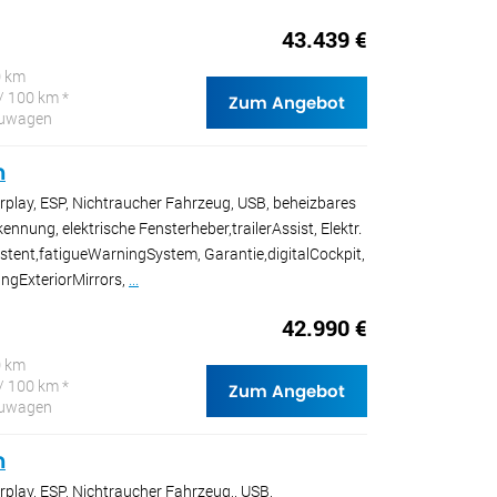
43.439 €
0 km
/ 100 km *
Zum Angebot
Neuwagen
n
rplay, ESP, Nichtraucher Fahrzeug, USB, beheizbares
nnung, elektrische Fensterheber,trailerAssist, Elektr.
istent,fatigueWarningSystem, Garantie,digitalCockpit,
ngExteriorMirrors,
...
42.990 €
0 km
/ 100 km *
Zum Angebot
Neuwagen
n
rplay, ESP, Nichtraucher Fahrzeug,, USB,