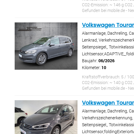
CO2-Emission: ~ 146 g CO2 
Gefunden bei mobile.de - 
Volkswagen Toura
Alarmanlage, Dachreling, Ca
Lenkrad, Verkehrszeichenerke
Seitenpsiegel,, Totwinkelass
Lichtsensor,ADAPTIVE_,foldi
Baujahr:
06/2026
Kilometer:
10
Kraftstoffverbrauch: 5 / 10
CO2-Emission: ~ 140 g CO2 
Gefunden bei mobile.de - 
Volkswagen Toura
Alarmanlage, Dachreling, Ca
Verkehrszeichenerkennung, el
Seitenpsiegel,, Totwinkelass
Lichtsensor,foldingExteriorM