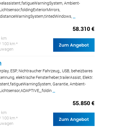
winkelassistent,fatigueWarningSystem, Ambient-
Lichtsensor,foldingExteriorMirrors,
SR,distanceWarningSystem,tintedWindows,
...
58.310 €
0 km
/ 100 km *
Zum Angebot
Neuwagen
n
rplay, ESP, Nichtraucher Fahrzeug,, USB, beheizbares
nnung, elektrische Fensterheber,trailerAssist, Elektr.
sistent,fatigueWarningSystem, Garantie, Ambient-
 Lichtsensor,ADAPTIVE_,foldin
...
55.850 €
0 km
/ 100 km *
Zum Angebot
Neuwagen