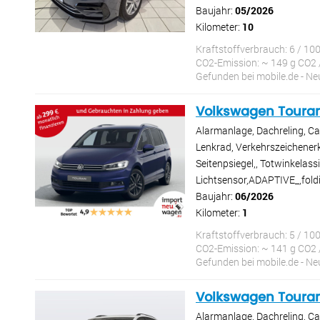
Baujahr:
05/2026
Kilometer:
10
Kraftstoffverbrauch: 6 / 10
CO2-Emission: ~ 149 g CO2 
Gefunden bei mobile.de - 
Volkswagen Toura
Alarmanlage, Dachreling, Ca
Lenkrad, Verkehrszeichenerke
Seitenpsiegel,, Totwinkelass
Lichtsensor,ADAPTIVE_,foldi
Baujahr:
06/2026
Kilometer:
1
Kraftstoffverbrauch: 5 / 10
CO2-Emission: ~ 141 g CO2 
Gefunden bei mobile.de - 
Volkswagen Toura
Alarmanlage, Dachreling, Ca