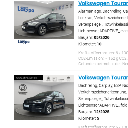
Volkswagen Toura
Alarmanlage, Dachreling, Ca
Lenkrad, Verkehrszeichenerke
Seitenpsiegel,, Totwinkelass
Lichtsensor,ADAPTIVE_,elec
Baujahr:
05/2026
Kilometer:
10
Kraftstoffverbrauch: 6 / 10
CO2-Emission: ~ 152 g CO2 
Gefunden bei mobile.de - 
Volkswagen Toura
Dachreling, Carplay, ESP, Ni
Verkehrszeichenerkennung, el
Seitenpsiegel,, Totwinkelass
Lichtsensor,ADAPTIVE_,foldi
Baujahr:
12/2025
Kilometer:
5
Kraftstoffverbrauch: 5 / 10