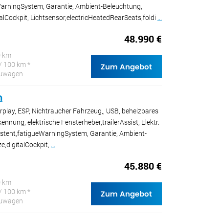
WarningSystem, Garantie, Ambient-Beleuchtung,
italCockpit, Lichtsensor,electricHeatedRearSeats,foldi
...
48.990 €
0 km
/ 100 km *
Zum Angebot
Neuwagen
n
rplay, ESP, Nichtraucher Fahrzeug,, USB, beheizbares
nnung, elektrische Fensterheber,trailerAssist, Elektr.
sistent,fatigueWarningSystem, Garantie, Ambient-
ze,digitalCockpit,
...
45.880 €
0 km
/ 100 km *
Zum Angebot
Neuwagen