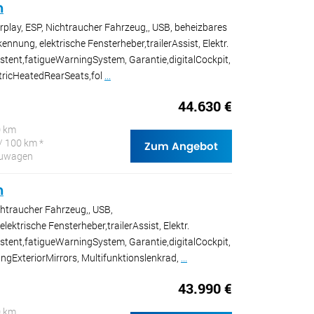
n
rplay, ESP, Nichtraucher Fahrzeug,, USB, beheizbares
nnung, elektrische Fensterheber,trailerAssist, Elektr.
istent,fatigueWarningSystem, Garantie,digitalCockpit,
tricHeatedRearSeats,fol
...
44.630 €
0 km
/ 100 km *
Zum Angebot
Neuwagen
n
chtraucher Fahrzeug,, USB,
ektrische Fensterheber,trailerAssist, Elektr.
istent,fatigueWarningSystem, Garantie,digitalCockpit,
ngExteriorMirrors, Multifunktionslenkrad,
...
43.990 €
0 km