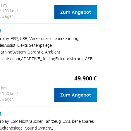
0 km
/ 100 km *
Zum Angebot
Neuwagen
n
rplay, ESP,, USB, Verkehrszeichenerkennung,
erAssist, Elektr. Seitenpsiegel,,
WarningSystem, Garantie, Ambient-
 Lichtsensor,ADAPTIVE_,foldingExteriorMirrors,, ASR,
49.900 €
0 km
/ 100 km *
Zum Angebot
Neuwagen
n
rplay, ESP, Nichtraucher Fahrzeug, USB, beheizbares
. Seitenpsiegel, Sound System,,