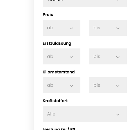
Preis
ab
bis
Erstzulassung
ab
bis
Kilometerstand
ab
bis
Kraftstoffart
Alle
Leistung kw / PS