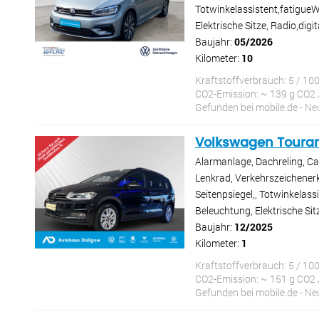
Totwinkelassistent,fatigue
Elektrische Sitze, Radio,dig
Baujahr:
05/2026
Kilometer:
10
Kraftstoffverbrauch: 5 / 10
CO2-Emission: ~ 139 g CO2 
Gefunden bei mobile.de - 
Volkswagen Toura
Alarmanlage, Dachreling, Ca
Lenkrad, Verkehrszeichenerke
Seitenpsiegel,, Totwinkelas
Beleuchtung, Elektrische Sit
Baujahr:
12/2025
Kilometer:
1
Kraftstoffverbrauch: 5 / 10
CO2-Emission: ~ 151 g CO2 
Gefunden bei mobile.de - 