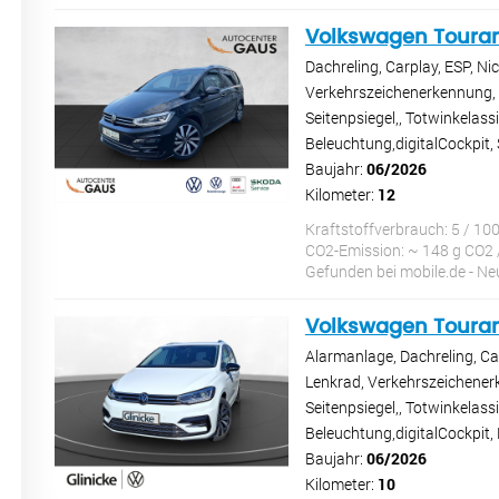
Volkswagen Toura
Dachreling, Carplay, ESP, N
Verkehrszeichenerkennung, el
Seitenpsiegel,, Totwinkelas
Beleuchtung,digitalCockpit
Baujahr:
06/2026
Kilometer:
12
Kraftstoffverbrauch: 5 / 10
CO2-Emission: ~ 148 g CO2 
Gefunden bei mobile.de - 
Volkswagen Toura
Alarmanlage, Dachreling, Ca
Lenkrad, Verkehrszeichenerke
Seitenpsiegel,, Totwinkelas
Beleuchtung,digitalCockpit,
Baujahr:
06/2026
Kilometer:
10