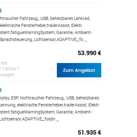
n
ichtraucher Fahrzeug,, USB, beheizbares Lenkrad,
ektrische Fensterheber,trailerAssist, Elektr.
sistent,fatigueWarningSystem, Garantie, Ambient-
, Sprachsteuerung, Lichtsensor,ADAPTIVE_,fo
...
53.990 €
0 km
/ 100 km *
Zum Angebot
Neuwagen
n
rplay, ESP, Nichtraucher Fahrzeug,, USB, beheizbares
nnung, elektrische Fensterheber,trailerAssist, Elektr.
sistent,fatigueWarningSystem, Garantie, Ambient-
 Lichtsensor,ADAPTIVE_,foldin
...
51.935 €