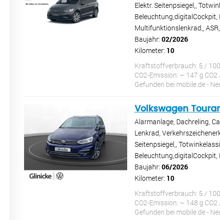
Elektr. Seitenpsiegel,, Tot
Beleuchtung,digitalCockpit, 
Multifunktionslenkrad,, A
Baujahr:
02/2026
Kilometer:
10
Kraftstoffverbrauch: 5 / 10
CO2-Emission: ~ 147 g CO2 
Gefunden bei mobile.de - 
Volkswagen Toura
Alarmanlage, Dachreling, Ca
Lenkrad, Verkehrszeichenerke
Seitenpsiegel,, Totwinkelas
Beleuchtung,digitalCockpit,
Baujahr:
06/2026
Kilometer:
10
Kraftstoffverbrauch: 5 / 10
CO2-Emission: ~ 148 g CO2 
Gefunden bei mobile.de - 