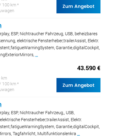
/ 100 km *
Zum Angebot
Neuwagen
n
rplay, ESP, Nichtraucher Fahrzeug, USB, beheizbares
nnung, elektrische Fensterheber,trailerAssist, Elektr.
istent,fatigueWarningSystem, Garantie,digitalCockpit,
ngExteriorMirrors,
...
43.590 €
0 km
/ 100 km *
Zum Angebot
Neuwagen
n
rplay, ESP, Nichtraucher Fahrzeug,, USB,
ektrische Fensterheber,trailerAssist, Elektr.
istent,fatigueWarningSystem, Garantie,digitalCockpit,
irrors, Tagfahrlicht, Multifunktionslenkra
...