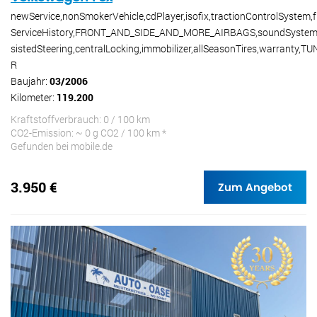
newService,nonSmokerVehicle,cdPlayer,isofix,tractionControlSystem,f
ServiceHistory,FRONT_AND_SIDE_AND_MORE_AIRBAGS,soundSystem
sistedSteering,centralLocking,immobilizer,allSeasonTires,warranty,TU
R
Baujahr:
03/2006
Kilometer:
119.200
Kraftstoffverbrauch: 0 / 100 km
CO2-Emission: ~ 0 g CO2 / 100 km *
Gefunden bei mobile.de
3.950 €
Zum Angebot