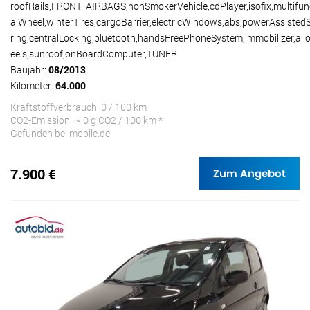
roofRails,FRONT_AIRBAGS,nonSmokerVehicle,cdPlayer,isofix,multifun
alWheel,winterTires,cargoBarrier,electricWindows,abs,powerAssisted
ring,centralLocking,bluetooth,handsFreePhoneSystem,immobilizer,al
eels,sunroof,onBoardComputer,TUNER
Baujahr:
08/2013
Kilometer:
64.000
Kraftstoffverbrauch: 0 / 100 km
CO2-Emission: ~ 0 g CO2 / 100 km *
Gefunden bei mobile.de
7.900 €
Zum Angebot