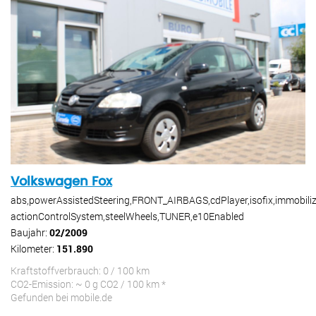
Volkswagen Fox
abs,powerAssistedSteering,FRONT_AIRBAGS,cdPlayer,isofix,immobilize
actionControlSystem,steelWheels,TUNER,e10Enabled
Baujahr:
02/2009
Kilometer:
151.890
Kraftstoffverbrauch: 0 / 100 km
CO2-Emission: ~ 0 g CO2 / 100 km *
Gefunden bei mobile.de