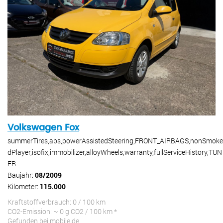
Volkswagen Fox
summerTires,abs,powerAssistedSteering,FRONT_AIRBAGS,nonSmoker
dPlayer,isofix,immobilizer,alloyWheels,warranty,fullServiceHistory,TUN
ER
Baujahr:
08/2009
Kilometer:
115.000
Kraftstoffverbrauch: 0 / 100 km
CO2-Emission: ~ 0 g CO2 / 100 km *
Gefunden bei mobile.de