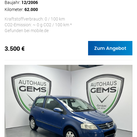
Baujahr:
12/2006
Kilometer:
62.000
Kraftstoffverbrauch: 0 / 100 km
CO2-Emission: ~ 0 g CO2 / 100 km *
Gefunden bei mobile.de
3.500 €
Zum Angebot