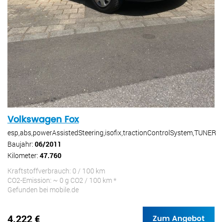
Volkswagen Fox
esp,abs,powerAssistedSteering,isofix,tractionControlSystem,TUNER
Baujahr:
06/2011
Kilometer:
47.760
Kraftstoffverbrauch: 0 / 100 km
CO2-Emission: ~ 0 g CO2 / 100 km *
Gefunden bei mobile.de
4.222 €
Zum Angebot