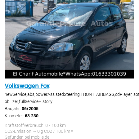
Volkswagen Fox
newService,abs,powerAssistedSteering,FRONT_AIRBAGS,cdPlayer,iso
obilizer,fullServiceHistory
Baujahr:
06/2005
Kilometer:
63.230
Kraftstoffverbrauch: 0 / 100 km
CO2-Emission: ~ 0 g CO2 / 100 km *
Gefunden bei mobile.de