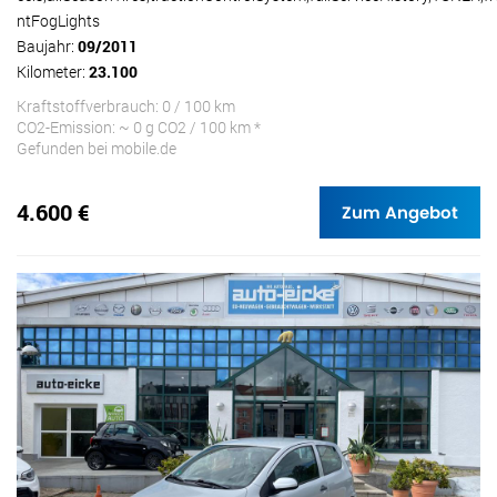
ntFogLights
Baujahr:
09/2011
Kilometer:
23.100
Kraftstoffverbrauch: 0 / 100 km
CO2-Emission: ~ 0 g CO2 / 100 km *
Gefunden bei mobile.de
4.600 €
Zum Angebot