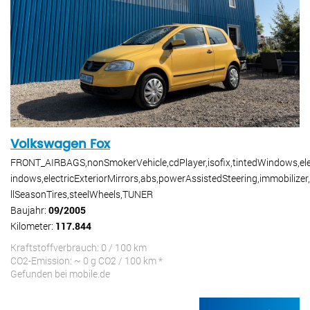
Volkswagen Fox
FRONT_AIRBAGS,nonSmokerVehicle,cdPlayer,isofix,tintedWindows,el
indows,electricExteriorMirrors,abs,powerAssistedSteering,immobilizer
llSeasonTires,steelWheels,TUNER
Baujahr:
09/2005
Kilometer:
117.844
Kraftstoffverbrauch: 0 / 100 km
CO2-Emission: ~ 0 g CO2 / 100 km *
Gefunden bei mobile.de