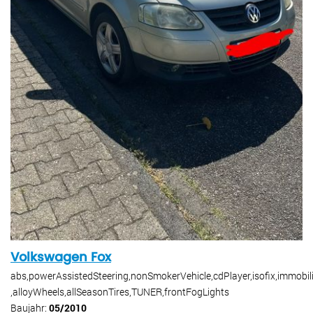
Volkswagen Fox
abs,powerAssistedSteering,nonSmokerVehicle,cdPlayer,isofix,immobil
,alloyWheels,allSeasonTires,TUNER,frontFogLights
Baujahr:
05/2010