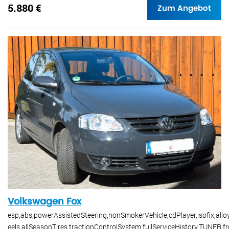
5.880 €
Zum Angebot
Volkswagen Fox
esp,abs,powerAssistedSteering,nonSmokerVehicle,cdPlayer,isofix,all
eels,allSeasonTires,tractionControlSystem,fullServiceHistory,TUNER,fr