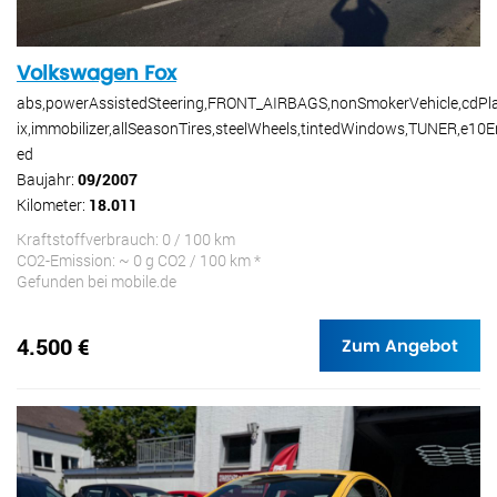
Volkswagen Fox
abs,powerAssistedSteering,FRONT_AIRBAGS,nonSmokerVehicle,cdPlay
ix,immobilizer,allSeasonTires,steelWheels,tintedWindows,TUNER,e10E
ed
Baujahr:
09/2007
Kilometer:
18.011
Kraftstoffverbrauch: 0 / 100 km
CO2-Emission: ~ 0 g CO2 / 100 km *
Gefunden bei mobile.de
4.500 €
Zum Angebot