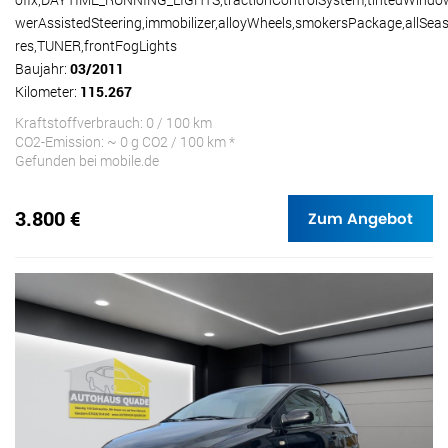
werAssistedSteering,immobilizer,alloyWheels,smokersPackage,allSea
res,TUNER,frontFogLights
Baujahr:
03/2011
Kilometer:
115.267
Kraftstoffverbrauch: 0 / 100 km
CO2-Emission: ~ 0 g CO2 / 100 km *
Gefunden bei mobile.de
3.800 €
Zum Angebot