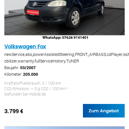
Volkswagen Fox
newService,abs,powerAssistedSteering,FRONT_AIRBAGS,cdPlayer,iso
obilizer,warranty,fullServiceHistory,TUNER
Baujahr:
03/2007
Kilometer:
205.000
Kraftstoffverbrauch: 0 / 100 km
CO2-Emission: ~ 0 g CO2 / 100 km *
Gefunden bei mobile.de
3.799 €
Zum Angebot