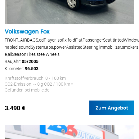
Volkswagen Fox
FRONT_AIRBAGS,cdPlayer,isofix,foldFlatPassengerSeat,tintedWindo
nabled,soundSystem,abs,powerAssistedSteering,immobilizer,smoker
e,allSeasonTires,steelWheels
Baujahr:
05/2005
Kilometer:
96.503
Kraftstoffverbrauch: 0 / 100 km
CO2-Emission: ~ 0 g CO2 / 100 km *
Gefunden bei mobile.de
3.490 €
Zum Angebot