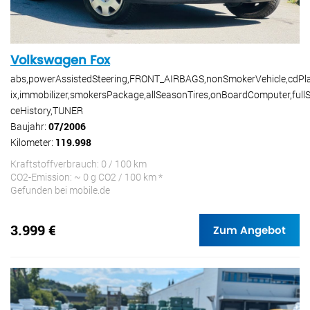
Volkswagen Fox
abs,powerAssistedSteering,FRONT_AIRBAGS,nonSmokerVehicle,cdPlay
ix,immobilizer,smokersPackage,allSeasonTires,onBoardComputer,fullS
ceHistory,TUNER
Baujahr:
07/2006
Kilometer:
119.998
Kraftstoffverbrauch: 0 / 100 km
CO2-Emission: ~ 0 g CO2 / 100 km *
Gefunden bei mobile.de
3.999 €
Zum Angebot