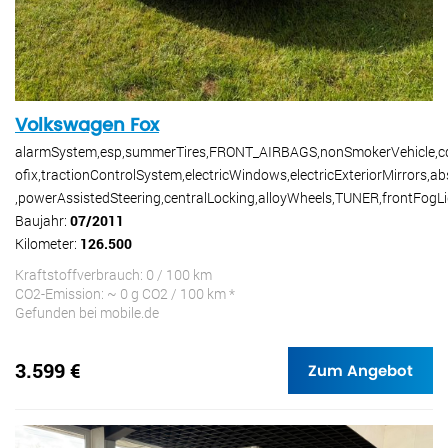
Volkswagen Fox
alarmSystem,esp,summerTires,FRONT_AIRBAGS,nonSmokerVehicle,cd
ofix,tractionControlSystem,electricWindows,electricExteriorMirrors,ab
,powerAssistedSteering,centralLocking,alloyWheels,TUNER,frontFogL
Baujahr:
07/2011
Kilometer:
126.500
Kraftstoffverbrauch: 0 / 100 km
CO2-Emission: ~ 0 g CO2 / 100 km *
Gefunden bei mobile.de
3.599 €
Zum Angebot