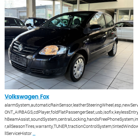
Volkswagen Fox
alarmSystem,automaticRainSensor,leatherSteeringWheel,esp,newServ
ONT_AIRBAGS,cdPlayer,foldFlatPassengerSeat,usb,isofix,keylessEntry
hBeamAssist,soundSystem,centralLocking,handsFreePhoneSystem,im
r,allSeasonTires,warranty,TUNER,tractionControlSystem,tintedWindo
llServiceHistor
...