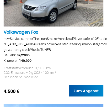
Volkswagen Fox
newService,summerTires,nonSmokerVehicle,cdPlayer,isofix,e10Enabl
NT_AND_SIDE_AIRBAGS,abs,powerAssistedSteering,immobilizer,smo
ge,warranty,steelWheels,TUNER
Baujahr:
09/2005
Kilometer:
149.900
Kraftstoffverbrauch: 0 / 100 km
CO2-Emission: ~ 0 g CO2 / 100 km *
Gefunden bei mobile.de
4.500 €
Zum Angebot