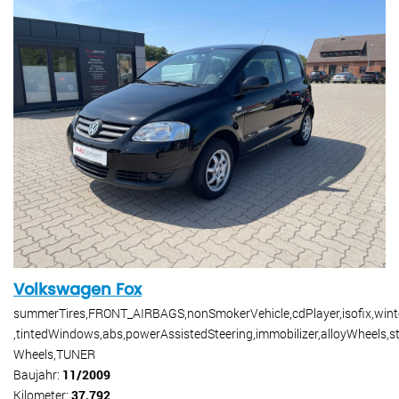
Volkswagen Fox
summerTires,FRONT_AIRBAGS,nonSmokerVehicle,cdPlayer,isofix,wint
,tintedWindows,abs,powerAssistedSteering,immobilizer,alloyWheels,st
Wheels,TUNER
Baujahr:
11/2009
Kilometer:
37.792