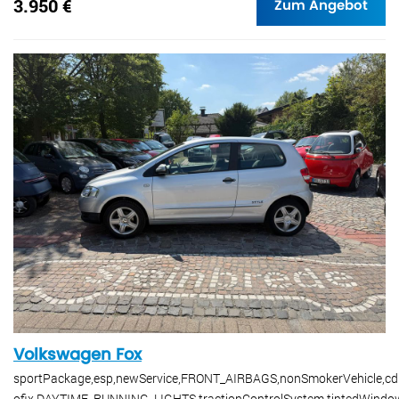
3.950 €
Zum Angebot
Volkswagen Fox
sportPackage,esp,newService,FRONT_AIRBAGS,nonSmokerVehicle,cdP
ofix,DAYTIME_RUNNING_LIGHTS,tractionControlSystem,tintedWindo