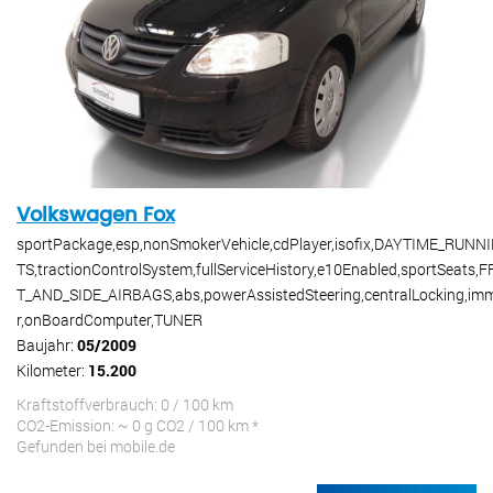
Volkswagen Fox
sportPackage,esp,nonSmokerVehicle,cdPlayer,isofix,DAYTIME_RUNN
TS,tractionControlSystem,fullServiceHistory,e10Enabled,sportSeats,
T_AND_SIDE_AIRBAGS,abs,powerAssistedSteering,centralLocking,imm
r,onBoardComputer,TUNER
Baujahr:
05/2009
Kilometer:
15.200
Kraftstoffverbrauch: 0 / 100 km
CO2-Emission: ~ 0 g CO2 / 100 km *
Gefunden bei mobile.de